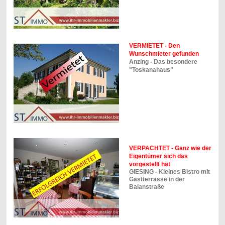
VERMIETET - Den
Wunschmieter gefunden
Anzing - Das besondere
"Toskanahaus"
VERPACHTET - Ganz wie der
Eigentümer sich das
vorgestellt hat
GIESING - Kleines Bistro mit
Gastterrasse in der
Balanstraße