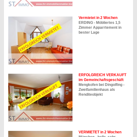
Vermietet in 2 Wochen
ERDING - Möbliertes 1,5
Zimmer Apparrtement in
bester Lage
ERFOLGREICH VERKAUFT
im Gemeinchaftsgeschäft
Mengkofen bei Dingolfing -
Zweifamilienhaus als
Renditeobjekt
VERMIETET in 2 Wochen
München - helle, sehr