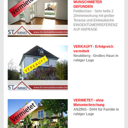
WUNSCHMIETER
GEFUNDEN
Feldkirchen - Sehr helle 2
Zimmerwohung mit großer
Terasse und Einbauküche
EINGENTÜMERREFERENZ
AUF ANFRAGE
VERKAUFT - Erfolgreich
vermittelt
Neubiberg - Großes Haus in
ruhiger Lage
VERMIETET - ohne
Mietunterbrechung
ANZING - DHH für Familie in
ruhiger Lage